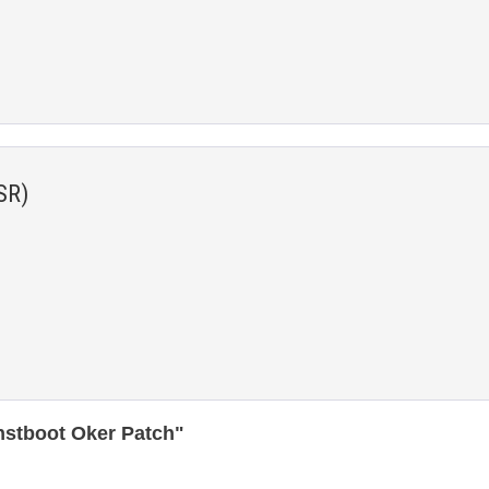
SR)
nstboot Oker Patch"