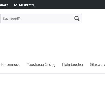
nkorb
Merkzettel
Herrenmode
Tauchausrüstung
Helmtaucher
Glaswar