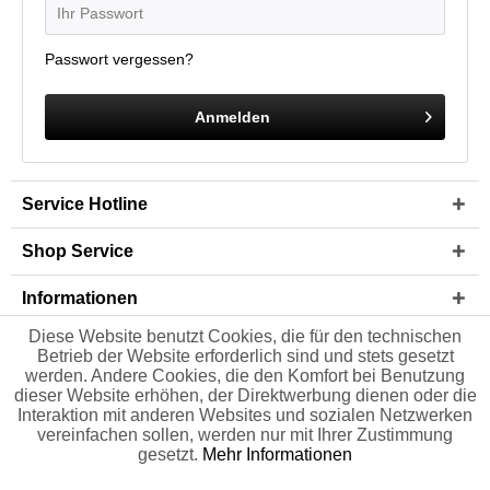
Passwort vergessen?
Anmelden
Service Hotline
Shop Service
Informationen
Diese Website benutzt Cookies, die für den technischen
Betrieb der Website erforderlich sind und stets gesetzt
* Alle Preise inkl. gesetzl. Mehrwertsteuer zzgl.
Versandkosten
und ggf.
werden. Andere Cookies, die den Komfort bei Benutzung
Nachnahmegebühren, wenn nicht anders beschrieben
dieser Website erhöhen, der Direktwerbung dienen oder die
Interaktion mit anderen Websites und sozialen Netzwerken
Kontakt
Kundeninformationen und AGB
vereinfachen sollen, werden nur mit Ihrer Zustimmung
gesetzt.
Mehr Informationen
Versand und Zahlungsbedingungen
Über uns